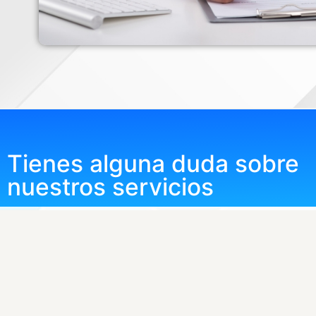
Tienes alguna duda sobre
nuestros servicios
Nuevo Hospital Inglés Quito:
Expertos, tecnología, calidad humana y