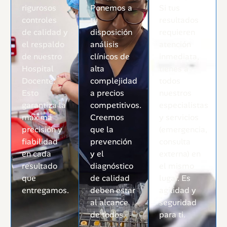
rigurosos
Ponemos a
Si tus
controles
tu
resultados
de calidad y
disposición
requieren
el respaldo
análisis
atención
de nuestro
clínicos de
inmediata,
Hospital
alta
tienes a
Docente.
complejidad
todos
Esto
a precios
nuestros
garantiza la
competitivos.
especialistas
máxima
Creemos
y servicios
precisión y
que la
(emergencia,
fiabilidad
prevención
consulta
en cada
y el
externa) en
resultado
diagnóstico
el mismo
que
de calidad
lugar. Es
entregamos.
deben estar
agilidad y
al alcance
seguridad
de todos.
para ti.