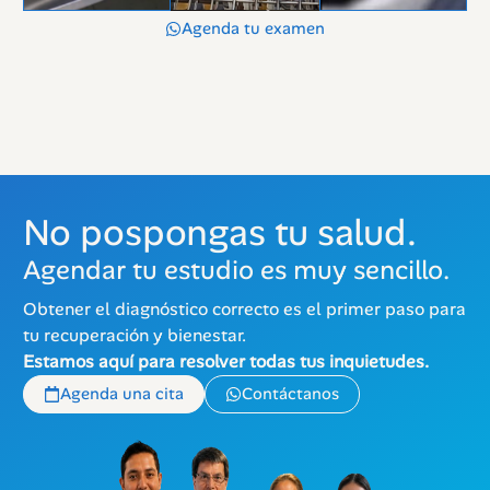
Agenda tu examen
No pospongas tu salud.
Agendar tu estudio es muy sencillo.
Obtener el diagnóstico correcto es el primer paso para
tu recuperación y bienestar.
Estamos aquí para resolver todas tus inquietudes.
Agenda una cita
Contáctanos