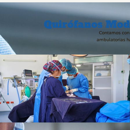
Quirófanos Mod
Contamos con u
ambulatorias ha