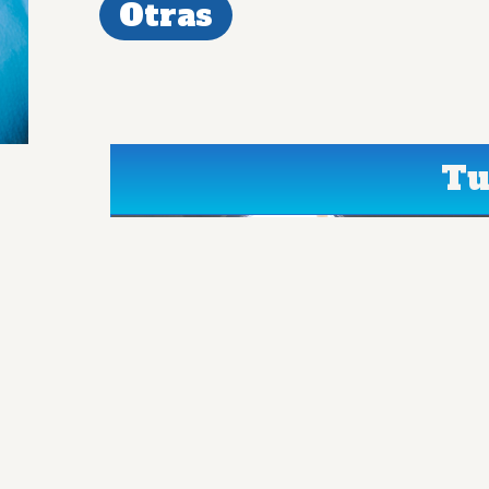
Otras
Tu
El Mejor Talento Humano
Tu cirugía estará a cargo de un equipo
completo de cirujanos, anestesiólogos y
personal de enfermería de primer nivel,
muchos de ellos docentes, con una vasta
experiencia y un profundo compromiso con
tu salud.