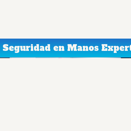
 Seguridad en Manos Exper
Protocolos de Seguridad
A
Rigurosos
T
Seguimos los más altos estándares
d
nacionales e internacionales de seguridad
e
del paciente. Cada paso, desde la evaluación
r
prequirúrgica hasta el alta, está diseñado
s
para protegerte.