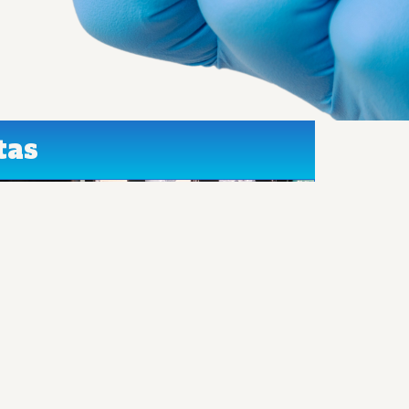
tas
tención Integral y Cálida
e acompañamos antes, durante y después
e tu procedimiento. Nuestro personal se
nfoca en brindarte un trato humano,
esolviendo tus dudas y asegurando que te
ientas apoyado en todo momento.